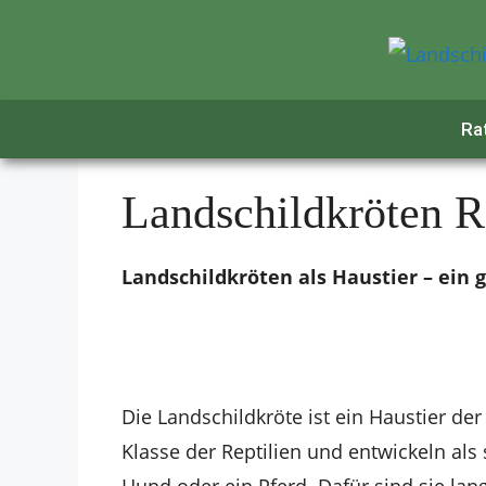
Zum
Inhalt
springen
Ra
Landschildkröten R
Landschildkröten als Haustier – ein 
Die Landschildkröte ist ein Haustier de
Klasse der Reptilien und entwickeln als
Hund oder ein Pferd. Dafür sind sie l