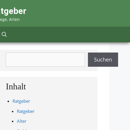
atgeber
lege, Arten
Suchen
Suchen
Inhalt
Ratgeber
Ratgeber
Alter