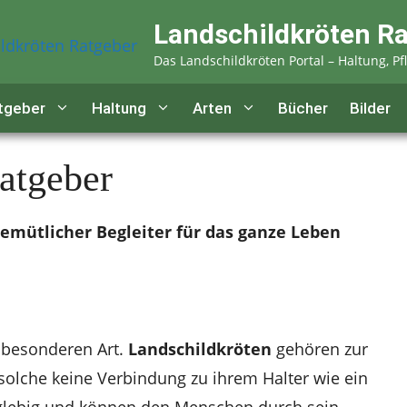
Landschildkröten R
Das Landschildkröten Portal – Haltung, Pf
tgeber
Haltung
Arten
Bücher
Bilder
atgeber
gemütlicher Begleiter für das ganze Leben
r besonderen Art.
Landschildkröten
gehören zur
 solche keine Verbindung zu ihrem Halter wie ein
anglebig und können den Menschen durch sein